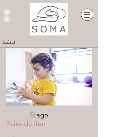
fr / en
Stage
Faire du lien