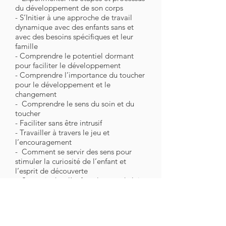
du développement de son corps
- S’Initier à une approche de travail
dynamique avec des enfants sans et
avec des besoins spécifiques et leur
famille
- Comprendre le potentiel dormant
pour faciliter le développement
- Comprendre l’importance du toucher
pour le développement et le
changement
- Comprendre le sens du soin et du
toucher
- Faciliter sans être intrusif
- Travailler à travers le jeu et
l’encouragement
- Comment se servir des sens pour
stimuler la curiosité de l’enfant et
l’esprit de découverte
- Soutenir chez l’enfant, le sens de lui
même et de sa relation aux autres
- Travailler dans le respect de l’enfant
et de sa famille
- Avoir des notions de transmission par