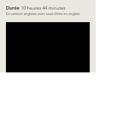
Durée
10 heures 44 minutes
En version anglaise
avec sous-titres en anglais
RETOUR EN HAUT
SOMA © Copyright 2017